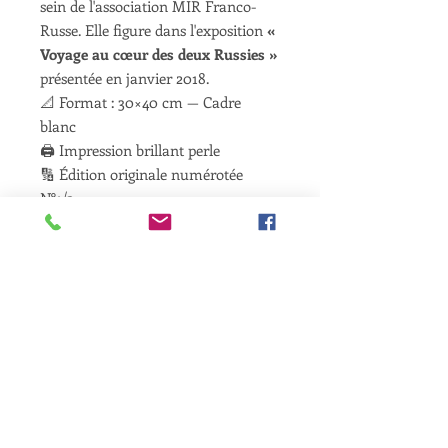
sein de l'association MIR Franco-
Russe. Elle figure dans l'exposition
«
Voyage au cœur des deux Russies »
présentée en janvier 2018.
📐 Format : 30×40 cm — Cadre
blanc
🖨️ Impression brillant perle
🔢 Édition originale numérotée
N°1/3
PROFESSIONNELS ET PARTENAIRES
Nos partenaires
Espace presse (en construction)
Maison des langues (Cours & ateliers)
7, Avenue de la division Leclerc
92290 Châtenay-Malabry
Siège
: Association MIR FRANCO-RUSSE
15, Rue René Louis Lafforgue