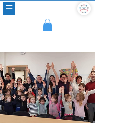
Un pont vivant entre deux cultures
Association russe en France depuis 2014