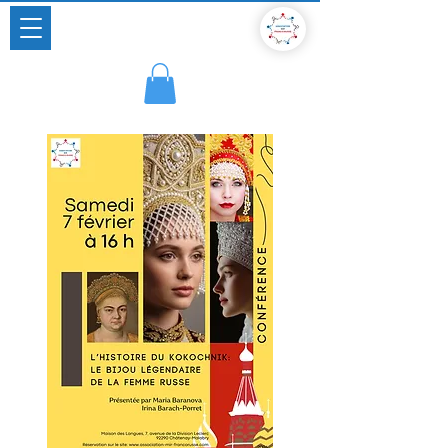
Un pont vivant entre deux cultures
Association russe en France depuis 2014