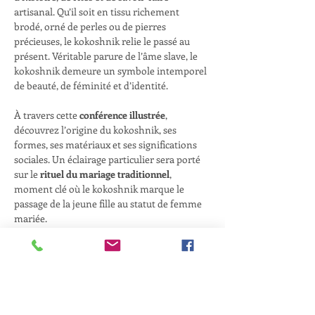
artisanal. Qu’il soit en tissu richement 
brodé, orné de perles ou de pierres 
précieuses, le kokoshnik relie le passé au 
présent. Véritable parure de l’âme slave, le 
kokoshnik demeure un symbole intemporel 
de beauté, de féminité et d’identité.
À travers cette 
conférence illustrée
, 
découvrez l’origine du kokoshnik, ses 
formes, ses matériaux et ses significations 
sociales. Un éclairage particulier sera porté 
sur le 
rituel du mariage traditionnel
, 
moment clé où le kokoshnik marque le 
passage de la jeune fille au statut de femme 
mariée.
Présentée par 
Maria Baranova & Irina 
Barach-Porret
, cette conférence offre un 
regard éclairé entre histoire, culture et 
modernité.