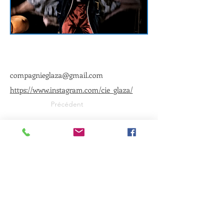
compagnieglaza@gmail.com
https://www.instagram.com/cie_glaza/
Précédent
Suivant
PROFESSIONNELS ET PARTENAIRES
Nos partenaires
Espace presse (en construction)
Maison des langues (Cours & ateliers)
7, Avenue de la division Leclerc